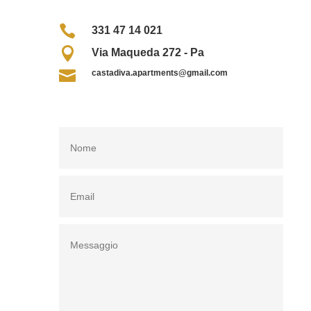

331 47 14 021

Via Maqueda 272 - Pa

castadiva.apartments@gmail.com